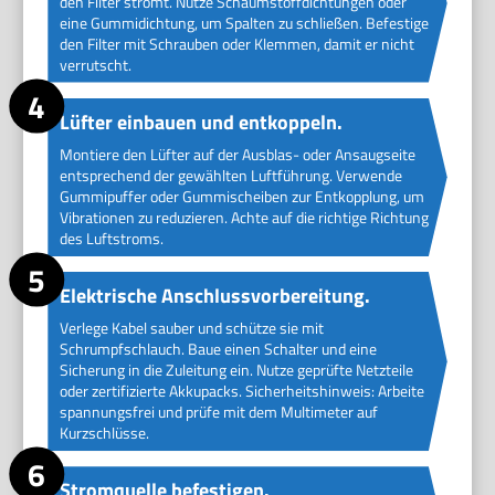
den Filter strömt. Nutze Schaumstoffdichtungen oder
eine Gummidichtung, um Spalten zu schließen. Befestige
den Filter mit Schrauben oder Klemmen, damit er nicht
verrutscht.
Lüfter einbauen und entkoppeln.
Montiere den Lüfter auf der Ausblas- oder Ansaugseite
entsprechend der gewählten Luftführung. Verwende
Gummipuffer oder Gummischeiben zur Entkopplung, um
Vibrationen zu reduzieren. Achte auf die richtige Richtung
des Luftstroms.
Elektrische Anschlussvorbereitung.
Verlege Kabel sauber und schütze sie mit
Schrumpfschlauch. Baue einen Schalter und eine
Sicherung in die Zuleitung ein. Nutze geprüfte Netzteile
oder zertifizierte Akkupacks. Sicherheitshinweis: Arbeite
spannungsfrei und prüfe mit dem Multimeter auf
Kurzschlüsse.
Stromquelle befestigen.