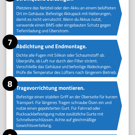
Platziere das Netzteil oder den Akku an einem belüfteten
Ort im Gehäuse. Befestige Akkupack mit Halterungen,
damit es nicht verrutscht. Wenn du Akkus nutzt,
verwende einen BMS oder eingebauten Schutz gegen
Tiefentladung und Überstrom.
Abdichtung und Endmontage.
Dichte alle Fugen mit Silikon oder Schaumstoff ab.
Überprüfe, ob Luft nur durch den Filter strömt.
Verschließe das Gehäuse und befestige Abdeckungen.
Prüfe die Temperatur des Lüfters nach längerem Betrieb.
Tragevorrichtung montieren.
Befestige einen stabilen Griff an der Oberseite für kurzen
Transport. Für längeres Tragen schraube Ösen ein und
nutze einen gepolsterten Gurt. Für Fahrrad oder
Rucksackbefestigung nutze zusätzliche Gurte mit
Schnellverschlüssen. Achte auf gleichmäßige
Gewichtsverteilung.