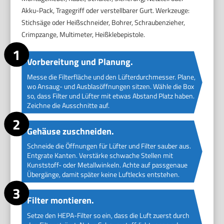
Akku-Pack, Tragegriff oder verstellbarer Gurt. Werkzeuge:
Stichsäge oder Heißschneider, Bohrer, Schraubenzieher,
Crimpzange, Multimeter, Heißklebepistole.
Vorbereitung und Planung.
Messe die Filterfläche und den Lüfterdurchmesser. Plane,
wo Ansaug- und Ausblasöffnungen sitzen. Wähle die Box
so, dass Filter und Lüfter mit etwas Abstand Platz haben.
Zeichne die Ausschnitte auf.
Gehäuse zuschneiden.
Schneide die Öffnungen für Lüfter und Filter sauber aus.
Entgrate Kanten. Verstärke schwache Stellen mit
Kunststoff- oder Metallwinkeln. Achte auf passgenaue
Übergänge, damit später keine Luftlecks entstehen.
Filter montieren.
Setze den HEPA-Filter so ein, dass die Luft zuerst durch