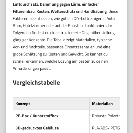
Luftdurchsatz
,
Dämmung gegen Lärm
,
einfacher
Filtereinbau
,
Kosten
,
Wetterschutz
und
Handhabung
. Diese
Faktoren beeinflussen, wie gut ein DIY-Luftreiniger in Auto,
Büro, Hotelzimmer oder auf der Baustelle funktioniert. Im
Folgenden findest du eine strukturierte Gegenüberstellung
gängiger Konzepte. Die Tabelle zeigt Materialien, typische
Vor- und Nachteile, passende Einsatzszenarien und eine
grobe Schätzung zu Kosten und Gewicht. So kannst du
schnell erkennen, welche Lösung am besten zu deinen
Anforderungen passt.
Vergleichstabelle
Konzept
Materialien
PE-Box / Kunststoffbox
Robuste Polyethylen-B
3D-gedrucktes Gehäuse
PLA/ABS/ PETG, maßg