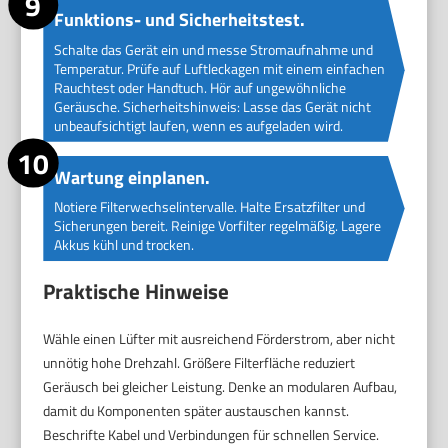
Funktions- und Sicherheitstest.
Schalte das Gerät ein und messe Stromaufnahme und
Temperatur. Prüfe auf Luftleckagen mit einem einfachen
Rauchtest oder Handtuch. Hör auf ungewöhnliche
Geräusche. Sicherheitshinweis: Lasse das Gerät nicht
unbeaufsichtigt laufen, wenn es aufgeladen wird.
Wartung einplanen.
Notiere Filterwechselintervalle. Halte Ersatzfilter und
Sicherungen bereit. Reinige Vorfilter regelmäßig. Lagere
Akkus kühl und trocken.
Praktische Hinweise
Wähle einen Lüfter mit ausreichend Förderstrom, aber nicht
unnötig hohe Drehzahl. Größere Filterfläche reduziert
Geräusch bei gleicher Leistung. Denke an modularen Aufbau,
damit du Komponenten später austauschen kannst.
Beschrifte Kabel und Verbindungen für schnellen Service.