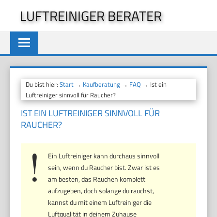
Zum
LUFTREINIGER BERATER
Inhalt
springen
Du bist hier:
Start
→
Kaufberatung
→
FAQ
→ Ist ein
Luftreiniger sinnvoll für Raucher?
IST EIN LUFTREINIGER SINNVOLL FÜR
RAUCHER?
Ein Luftreiniger kann durchaus sinnvoll
sein, wenn du Raucher bist. Zwar ist es
am besten, das Rauchen komplett
aufzugeben, doch solange du rauchst,
kannst du mit einem Luftreiniger die
Luftqualität in deinem Zuhause