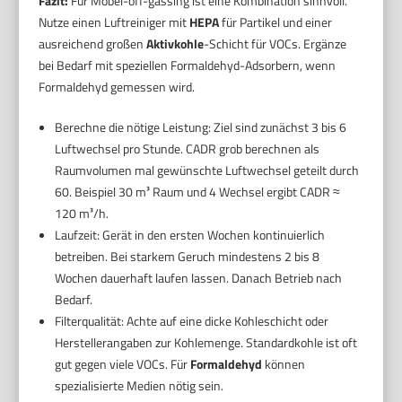
Fazit:
Für Möbel-off-gassing ist eine Kombination sinnvoll.
Nutze einen Luftreiniger mit
HEPA
für Partikel und einer
ausreichend großen
Aktivkohle
-Schicht für VOCs. Ergänze
bei Bedarf mit speziellen Formaldehyd-Adsorbern, wenn
Formaldehyd gemessen wird.
Berechne die nötige Leistung: Ziel sind zunächst 3 bis 6
Luftwechsel pro Stunde. CADR grob berechnen als
Raumvolumen mal gewünschte Luftwechsel geteilt durch
60. Beispiel 30 m³ Raum und 4 Wechsel ergibt CADR ≈
120 m³/h.
Laufzeit: Gerät in den ersten Wochen kontinuierlich
betreiben. Bei starkem Geruch mindestens 2 bis 8
Wochen dauerhaft laufen lassen. Danach Betrieb nach
Bedarf.
Filterqualität: Achte auf eine dicke Kohleschicht oder
Herstellerangaben zur Kohlemenge. Standardkohle ist oft
gut gegen viele VOCs. Für
Formaldehyd
können
spezialisierte Medien nötig sein.