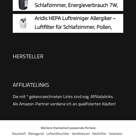
Schlafzimmer, Energieverbrauch 7W,
Schwarz
Aridis HEPA Luftreiniger Allergiker –
Luftfilter für Schlafzimmer, Pollen,
Allergien, Gerüche & Tierhaare, Air
Purifier mit Aromatherapie, 7,2W, 3
Geschwindigkeiten, Geräuscharm
HERSTELLER
AFFILIATELINKS
Die mit * gekennzeichneten Links sind sog. Affiliatelinks.
Als Amazon-Partner verdiene ich an qualifizierten Käufen!
Weitere thematisch passende Portale:
Raumluft
·
Klimagerät
·
Luftentfeuchter
·
Ventilatoren
·
Heizlüfter
·
Inhalator
·