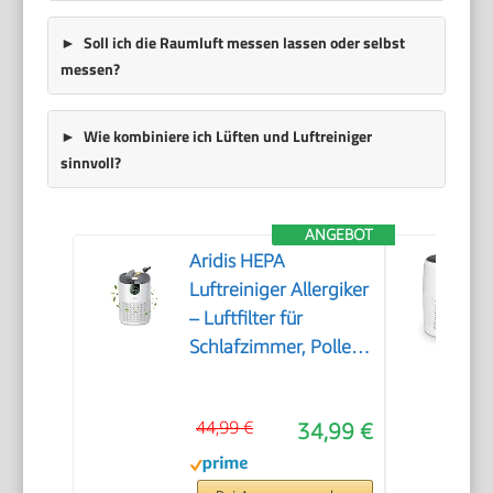
Soll ich die Raumluft messen lassen oder selbst
messen?
Wie kombiniere ich Lüften und Luftreiniger
sinnvoll?
ANGEBOT
Aridis HEPA
Luftreiniger Allergiker
– Luftfilter für
Schlafzimmer, Pollen,
Allergien, Gerüche &
Tierhaare, Air Purifier
44,99 €
34,99 €
mit Aromatherapie,
7,2W, 3
Geschwindigkeiten,