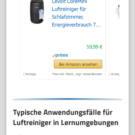
Levoit CoreMini
Luftreiniger für
Schlafzimmer,
Energieverbrauch 7W,
Schwarz
59,99 €
Bei Amazon ansehen
*
Anzeige
Preis inkl. MwSt., zzgl. Versandkosten
*
Anzeige
Typische Anwendungsfälle für
Luftreiniger in Lernumgebungen