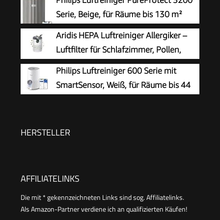
Serie, Beige, für Räume bis 130 m²
Aridis HEPA Luftreiniger Allergiker –
Luftfilter für Schlafzimmer, Pollen,
Allergien, Gerüche & Tierhaare, Air
Philips Luftreiniger 600 Serie mit
Purifier mit Aromatherapie, 7,2W, 3
SmartSensor, Weiß, für Räume bis 44
Geschwindigkeiten, Geräuscharm
m²
HERSTELLER
AFFILIATELINKS
Die mit * gekennzeichneten Links sind sog. Affiliatelinks.
Als Amazon-Partner verdiene ich an qualifizierten Käufen!