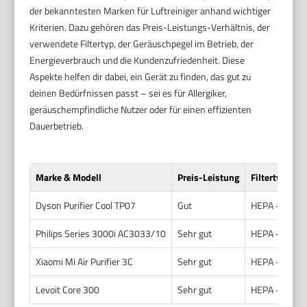
der bekanntesten Marken für Luftreiniger anhand wichtiger
Kriterien. Dazu gehören das Preis-Leistungs-Verhältnis, der
verwendete Filtertyp, der Geräuschpegel im Betrieb, der
Energieverbrauch und die Kundenzufriedenheit. Diese
Aspekte helfen dir dabei, ein Gerät zu finden, das gut zu
deinen Bedürfnissen passt – sei es für Allergiker,
geräuschempfindliche Nutzer oder für einen effizienten
Dauerbetrieb.
Marke & Modell
Preis-Leistung
Filtertyp
Dyson Purifier Cool TP07
Gut
HEPA + Aktiv
Philips Series 3000i AC3033/10
Sehr gut
HEPA + Vorfil
Xiaomi Mi Air Purifier 3C
Sehr gut
HEPA + Aktiv
Levoit Core 300
Sehr gut
HEPA + Aktiv