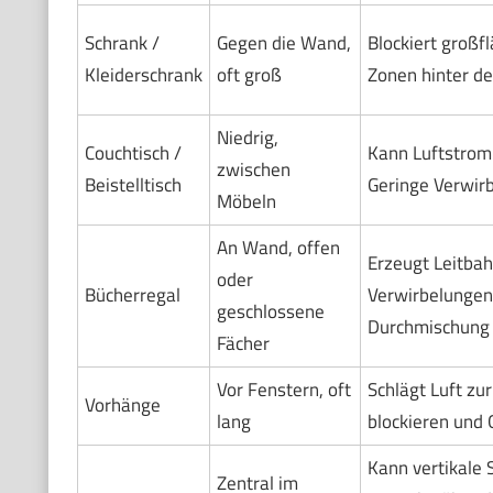
Schrank /
Gegen die Wand,
Blockiert großfl
Kleiderschrank
oft groß
Zonen hinter d
Niedrig,
Couchtisch /
Kann Luftstrom 
zwischen
Beistelltisch
Geringe Verwir
Möbeln
An Wand, offen
Erzeugt Leitba
oder
Bücherregal
Verwirbelungen
geschlossene
Durchmischung
Fächer
Vor Fenstern, oft
Schlägt Luft zu
Vorhänge
lang
blockieren und 
Kann vertikale 
Zentral im