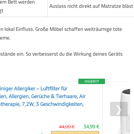
dem Bett werden
Auslass nicht direkt auf Matratze bläst
gt
en lokal Einfluss. Große Möbel schaffen weiträumige tote
leme.
Abstände ein. So verbesserst du die Wirkung deines Geräts
ANGEBOT
niger Allergiker – Luftfilter für
en, Allergien, Gerüche & Tierhaare, Air
atherapie, 7,2W, 3 Geschwindigkeiten,
❯
44,99 €
34,99 €