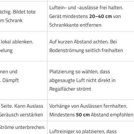
Luftein- und -auslässe frei halten.
ächig. Bildet tote
Gerät mindestens
20–40 cm
von
em Schrank
Schrankkante entfernen
lokal ablenken.
Auf kurzen Abstand achten. Bei
belung
Bodenströmung seitlich freihalten
hnen und
Platzierung so wählen, dass
. Dämpft
abgesaugte Luft nicht direkt in
Regalfächer strömt
r Seite. Kann Auslass
Vorhänge von Auslässen fernhalten.
Geräusch verstärken
Mindestens
50 cm
Abstand empfohlen
Ströme unterbrechen.
Luftreiniger so platzieren, dass