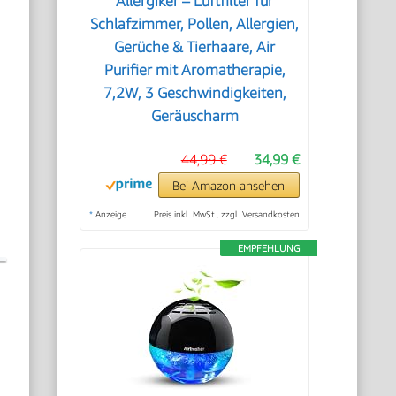
Allergiker – Luftfilter für
Schlafzimmer, Pollen, Allergien,
Gerüche & Tierhaare, Air
Purifier mit Aromatherapie,
7,2W, 3 Geschwindigkeiten,
Geräuscharm
44,99 €
34,99 €
Bei Amazon ansehen
*
Anzeige
Preis inkl. MwSt., zzgl. Versandkosten
EMPFEHLUNG