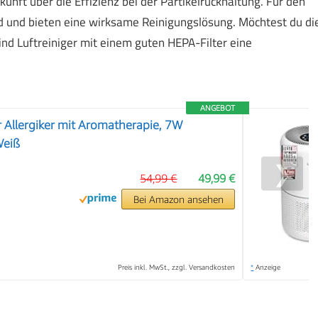
unft über die Effizienz bei der Partikelrückhaltung. Für den
d und bieten eine wirksame Reinigungslösung. Möchtest du di
nd Luftreiniger mit einem guten HEPA-Filter eine
ANGEBOT
er Allergiker mit Aromatherapie, 7W
Weiß
❯
54,99 €
49,99 €
Bei Amazon ansehen
Preis inkl. MwSt., zzgl. Versandkosten
*
Anzeige