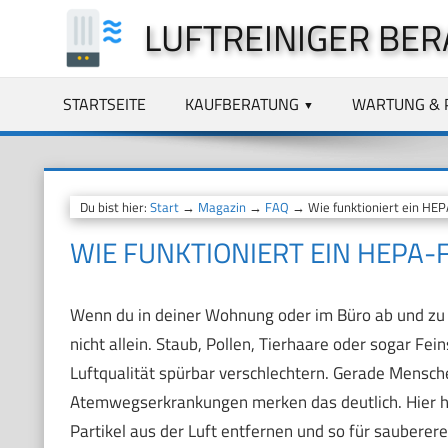
Zum
LUFTREINIGER BER
Inhalt
springen
STARTSEITE
KAUFBERATUNG
WARTUNG & 
Du bist hier:
Start
→
Magazin
→
FAQ
→ Wie funktioniert ein HEPA
WIE FUNKTIONIERT EIN HEPA-F
Wenn du in deiner Wohnung oder im Büro ab und zu da
nicht allein. Staub, Pollen, Tierhaare oder sogar Fe
Luftqualität spürbar verschlechtern. Gerade Mensch
Atemwegserkrankungen merken das deutlich. Hier he
Partikel aus der Luft entfernen und so für sauberer