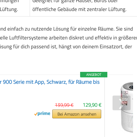
ohnungen
Geeignet für ganze Häuser, Büros oder
 Lüftung.
öffentliche Gebäude mit zentraler Lüftung.
und einfach zu nutzende Lösung für einzelne Räume. Sie sind
elle Luftfiltersysteme arbeiten diskret und effektiv in größere
ung für dich passend ist, hängt von deinem Einsatzort, der
ANGEBOT
er 900 Serie mit App, Schwarz, für Räume bis
❯
139,99 €
129,90 €
Bei Amazon ansehen