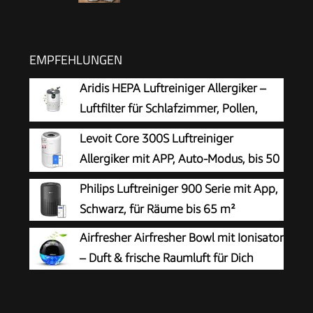
EMPFEHLUNGEN
Aridis HEPA Luftreiniger Allergiker –
Luftfilter für Schlafzimmer, Pollen,
Allergien, Gerüche & Tierhaare, Air
Levoit Core 300S Luftreiniger
Purifier mit Aromatherapie, 7,2W, 3
Allergiker mit APP, Auto-Modus, bis 50
Geschwindigkeiten, Geräuscharm
㎡, Weiß
Philips Luftreiniger 900 Serie mit App,
Schwarz, für Räume bis 65 m²
Airfresher Airfresher Bowl mit Ionisator
– Duft & frische Raumluft für Dich