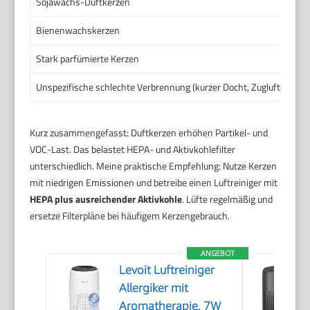
Sojawachs-Duftkerzen
Wen
Bienenwachskerzen
Typ
Stark parfümierte Kerzen
Hoh
Unspezifische schlechte Verbrennung (kurzer Docht, Zugluft)
Hoh
Kurz zusammengefasst: Duftkerzen erhöhen Partikel- und
VOC-Last. Das belastet HEPA- und Aktivkohlefilter
unterschiedlich. Meine praktische Empfehlung: Nutze Kerzen
mit niedrigen Emissionen und betreibe einen Luftreiniger mit
HEPA plus ausreichender Aktivkohle
. Lüfte regelmäßig und
ersetze Filterpläne bei häufigem Kerzengebrauch.
ANGEBOT
Levoit Luftreiniger
Allergiker mit
Aromatherapie, 7W