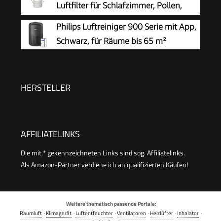
Luftfilter für Schlafzimmer, Pollen,
Allergien, Gerüche & Tierhaare, Air
Philips Luftreiniger 900 Serie mit App,
Purifier mit Aromatherapie, 7,2W, 3
Schwarz, für Räume bis 65 m²
Geschwindigkeiten, Geräuscharm
HERSTELLER
AFFILIATELINKS
Die mit * gekennzeichneten Links sind sog. Affiliatelinks.
Als Amazon-Partner verdiene ich an qualifizierten Käufen!
Weitere thematisch passende Portale:
Raumluft
·
Klimagerät
·
Luftentfeuchter
·
Ventilatoren
·
Heizlüfter
·
Inhalator
·