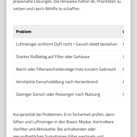
praxisnahe Lösungen. Die Hinweise helfen dir, Prioritäten zu
setzen und rasch Abhilfe zu schaffen.
Problem
Wahrsc
Luftreiniger entfernt Duft nicht / Geruch bleibt bestehen
Aktivko
Starker Rußbelag auf Filter oder Gehäuse
Unvolls
Alarm oder Filterwechselanzeige trotz kurzem Gebrauch
Anzeige
Verstärkte Geruchsbildung nach Kerzenbrand
Aktivko
Ozoniger Geruch oder Reizungen nach Nutzung
Ionisat
Kurzpriorität bei Problemen: Erst Sicherheit prüfen, dann
lüften und Luftreiniger in den Boost-Modus. Kontrolliere
Vorfilter und Aktivkohle. Bei anhaltenden oder
gesundheitlichen Symptomen Filter wechseln und