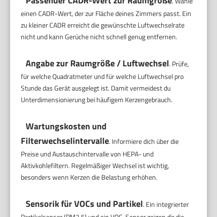
Passender CADR-Wert zur Raumgröße
. Wähle
einen CADR-Wert, der zur Fläche deines Zimmers passt. Ein
zu kleiner CADR erreicht die gewünschte Luftwechselrate
nicht und kann Gerüche nicht schnell genug entfernen.
Angabe zur Raumgröße / Luftwechsel
. Prüfe,
für welche Quadratmeter und für welche Luftwechsel pro
Stunde das Gerät ausgelegt ist. Damit vermeidest du
Unterdimensionierung bei häufigem Kerzengebrauch.
Wartungskosten und
Filterwechselintervalle
. Informiere dich über die
Preise und Austauschintervalle von HEPA- und
Aktivkohlefiltern. Regelmäßiger Wechsel ist wichtig,
besonders wenn Kerzen die Belastung erhöhen.
Sensorik für VOCs und Partikel
. Ein integrierter
Partikelsensor (PM2.5) und ein VOC-Sensor zeigen dir die