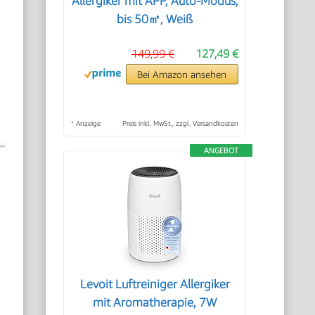
Allergiker mit APP, Auto-Modus,
bis 50㎡, Weiß
149,99 €
127,49 €
Bei Amazon ansehen
*
Anzeige
Preis inkl. MwSt., zzgl. Versandkosten
ANGEBOT
Levoit Luftreiniger Allergiker
mit Aromatherapie, 7W