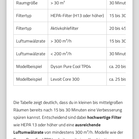
Raumgröße
> 30 m²
30 Minuten bis 
Filtertyp
HEPA-Filter (H13 oder höher)
15 bis 30 Minut
Filtertyp
Aktivkohlefilter
20 bis 45 Minut
Luftumwälzrate
> 300 m³/h
15 bis 30 Minut
Luftumwälzrate
< 200 m³/h
30 Minuten bis 
Modellbeispiel
Dyson Pure Cool TP04
ca. 20 bis 30 M
Modellbeispiel
Levoit Core 300
ca. 25 bis 40 M
Die Tabelle zeigt deutlich, dass du in kleinen bis mittelgroßen
Räumen bereits nach 15 bis 30 Minuten eine Verbesserung
spüren kannst. Entscheidend sind dabei
hochwertige Filter
wie HEPA 13 oder höher und eine
ausreichende
Luftumwälzrate
von mindestens 300 m³/h. Modelle wie der